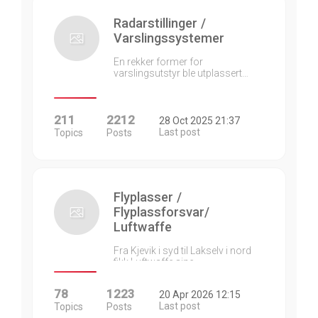
Radarstillinger /
Varslingssystemer
En rekker former for
varslingsutstyr ble utplassert…
211
2212
28 Oct 2025 21:37
Last post
Topics
Posts
Flyplasser /
Flyplassforsvar/
Luftwaffe
Fra Kjevik i syd til Lakselv i nord
fikk Luftwaffe sine…
78
1223
20 Apr 2026 12:15
Last post
Topics
Posts