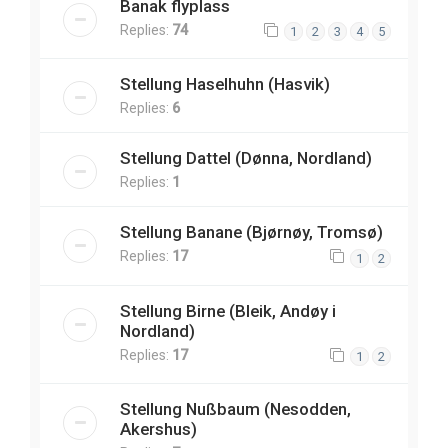
Banak flyplass
Replies:
74
1
2
3
4
5
Stellung Haselhuhn (Hasvik)
Replies:
6
Stellung Dattel (Dønna, Nordland)
Replies:
1
Stellung Banane (Bjørnøy, Tromsø)
Replies:
17
1
2
Stellung Birne (Bleik, Andøy i
Nordland)
Replies:
17
1
2
Stellung Nußbaum (Nesodden,
Akershus)