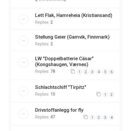
Lett Flak, Hamreheia (Kristiansand)
Replies:
2
Stellung Geier (Gamvik, Finnmark)
Replies:
2
LW "Doppelbatterie Cäsar"
(Kongshaugen, Værnes)
Replies:
78
1
2
3
4
5
6
Schlachtschiff "Tirpitz"
Replies:
15
1
2
Drivstoffanlegg for fly
Replies:
47
1
2
3
4