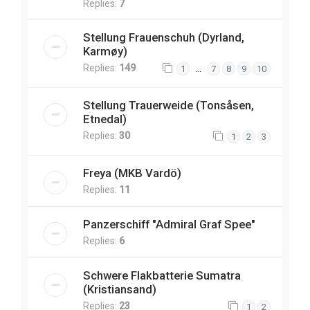
Replies:
7
Stellung Frauenschuh (Dyrland,
Karmøy)
Replies:
149
…
1
7
8
9
10
Stellung Trauerweide (Tonsåsen,
Etnedal)
Replies:
30
1
2
3
Freya (MKB Vardö)
Replies:
11
Panzerschiff "Admiral Graf Spee"
Replies:
6
Schwere Flakbatterie Sumatra
(Kristiansand)
Replies:
23
1
2