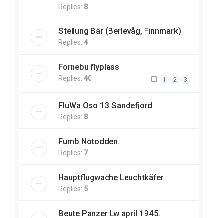
Replies:
8
Stellung Bär (Berlevåg, Finnmark)
Replies:
4
Fornebu flyplass
Replies:
40
1
2
3
FluWa Oso 13 Sandefjord
Replies:
8
Fumb Notodden.
Replies:
7
Hauptflugwache Leuchtkäfer
Replies:
5
Beute Panzer Lw april 1945.