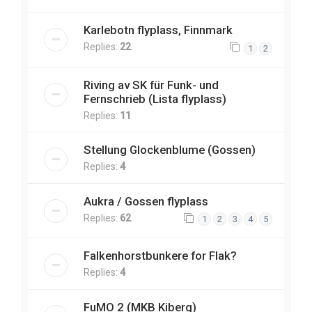
Karlebotn flyplass, Finnmark
Replies:
22
1
2
Riving av SK für Funk- und
Fernschrieb (Lista flyplass)
Replies:
11
Stellung Glockenblume (Gossen)
Replies:
4
Aukra / Gossen flyplass
Replies:
62
1
2
3
4
5
Falkenhorstbunkere for Flak?
Replies:
4
FuMO 2 (MKB Kiberg)