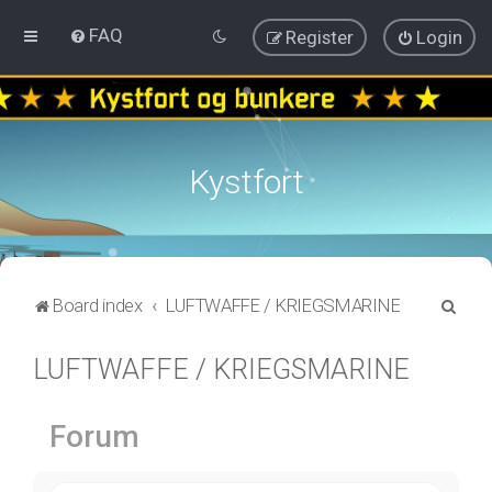
FAQ
Register
Login
Kystfort
S
Board index
LUFTWAFFE / KRIEGSMARINE
e
LUFTWAFFE / KRIEGSMARINE
a
r
c
Forum
h