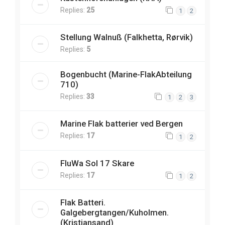
Replies:
25
1
2
Stellung Walnuß (Falkhetta, Rørvik)
Replies:
5
Bogenbucht (Marine-FlakAbteilung
710)
Replies:
33
1
2
3
Marine Flak batterier ved Bergen
Replies:
17
1
2
FluWa Sol 17 Skare
Replies:
17
1
2
Flak Batteri.
Galgebergtangen/Kuholmen.
(Kristiansand)