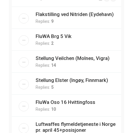
Flakstilling ved Nitriden (Eydehavn)
Replies:
9
FluWA Brg 5 Vik
Replies:
2
Stellung Veilchen (Molnes, Vigra)
Replies:
14
Stellung Elster (Ingøy, Finnmark)
Replies:
5
FluWa Oso 16 Hvittingfoss
Replies:
10
Luftwaffes flymeldetjeneste i Norge
pr. april 45+posisjoner