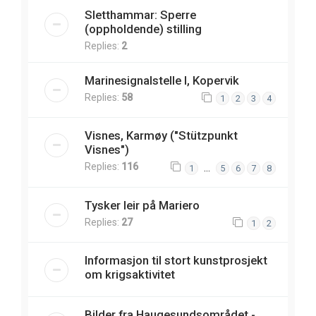
Sletthammar: Sperre
(oppholdende) stilling
Replies:
2
Marinesignalstelle I, Kopervik
Replies:
58
1
2
3
4
Visnes, Karmøy ("Stützpunkt
Visnes")
Replies:
116
…
1
5
6
7
8
Tysker leir på Mariero
Replies:
27
1
2
Informasjon til stort kunstprosjekt
om krigsaktivitet
Bilder fra Haugesundsområdet -