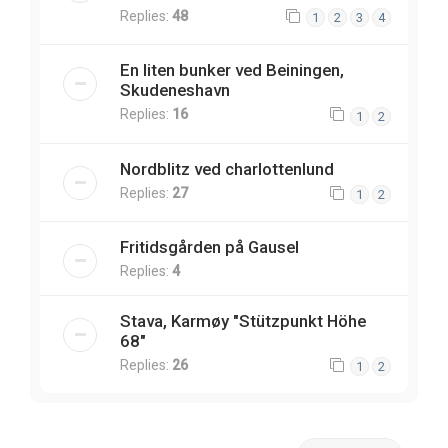
Replies:
48
1
2
3
4
En liten bunker ved Beiningen,
Skudeneshavn
Replies:
16
1
2
Nordblitz ved charlottenlund
Replies:
27
1
2
Fritidsgården på Gausel
Replies:
4
Stava, Karmøy "Stützpunkt Höhe
68"
Replies:
26
1
2