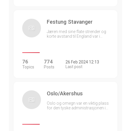
Festung Stavanger
Jæren med sine flate strender og
korte avstand til England var i…
76
774
26 Feb 2024 12:13
Last post
Topics
Posts
Oslo/Akershus
Oslo og omegn var en viktig plass
for den tyske administrasjonen i…