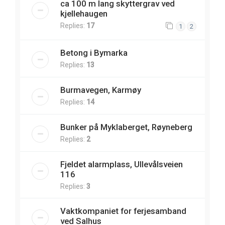
ca 100 m lang skyttergrav ved
kjellehaugen
Replies:
17
1
2
Betong i Bymarka
Replies:
13
Burmavegen, Karmøy
Replies:
14
Bunker på Myklaberget, Røyneberg
Replies:
2
Fjeldet alarmplass, Ullevålsveien
116
Replies:
3
Vaktkompaniet for ferjesamband
ved Salhus