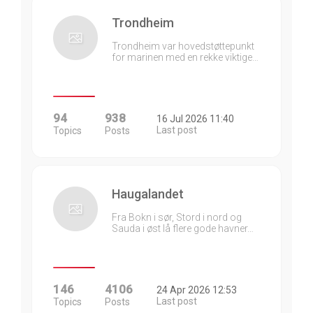
Trondheim
Trondheim var hovedstøttepunkt
for marinen med en rekke viktige…
94
938
16 Jul 2026 11:40
Last post
Topics
Posts
Haugalandet
Fra Bokn i sør, Stord i nord og
Sauda i øst lå flere gode havner…
146
4106
24 Apr 2026 12:53
Last post
Topics
Posts