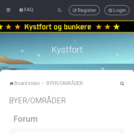
FAQ
Register
Login
Kystfort
S
Board index
BYER/OMRÅDER
e
BYER/OMRÅDER
a
r
c
Forum
h