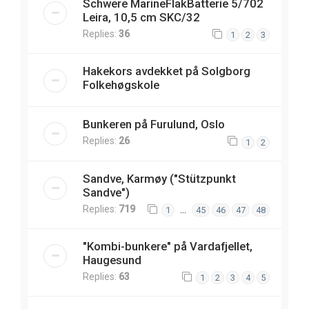
Schwere MarineFlakBatterie 5/702
Leira, 10,5 cm SKC/32
Replies:
36
1
2
3
Hakekors avdekket på Solgborg
Folkehøgskole
Bunkeren på Furulund, Oslo
Replies:
26
1
2
Sandve, Karmøy ("Stützpunkt
Sandve")
Replies:
719
…
1
45
46
47
48
"Kombi-bunkere" på Vardafjellet,
Haugesund
Replies:
63
1
2
3
4
5