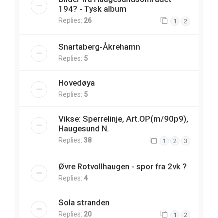
194? - Tysk album
Replies:
26
1
2
Snartaberg-Åkrehamn
Replies:
5
Hovedøya
Replies:
5
Vikse: Sperrelinje, Art.OP(m/90p9),
Haugesund N.
Replies:
38
1
2
3
Øvre Rotvollhaugen - spor fra 2vk ?
Replies:
4
Sola stranden
Replies:
20
1
2