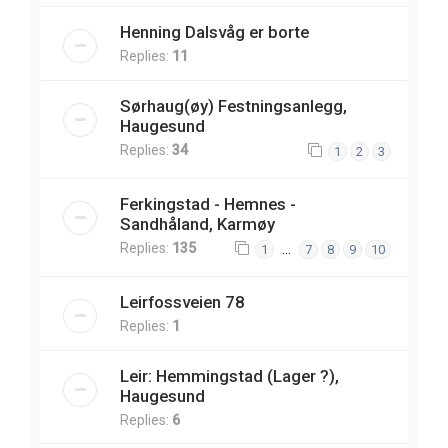
Henning Dalsvåg er borte
Replies:
11
Sørhaug(øy) Festningsanlegg,
Haugesund
Replies:
34
1
2
3
Ferkingstad - Hemnes -
Sandhåland, Karmøy
Replies:
135
…
1
7
8
9
10
Leirfossveien 78
Replies:
1
Leir: Hemmingstad (Lager ?),
Haugesund
Replies:
6