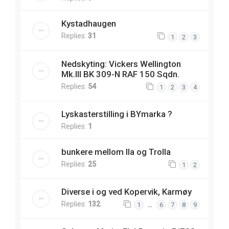
Kystadhaugen
Replies:
31
1
2
3
Nedskyting: Vickers Wellington
Mk.III BK 309-N RAF 150 Sqdn.
Replies:
54
1
2
3
4
Lyskasterstilling i BYmarka ?
Replies:
1
bunkere mellom Ila og Trolla
Replies:
25
1
2
Diverse i og ved Kopervik, Karmøy
Replies:
132
…
1
6
7
8
9