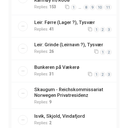
Karmøy m/R608
Replies:
153
…
1
8
9
10
11
Leir: Førre (Lager ?), Tysvær
Replies:
41
1
2
3
Leir: Grinde (Leirnavn ?), Tysvær
Replies:
26
1
2
Bunkeren på Vækerø
Replies:
31
1
2
3
Skaugum - Reichskommissariat
Norwegen Privatresidenz
Replies:
9
Isvik, Skjold, Vindafjord
Replies:
2