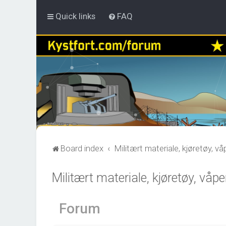
Quick links
FAQ
Board index
Militært materiale, kjøretøy, v
Militært materiale, kjøretøy, våp
Forum