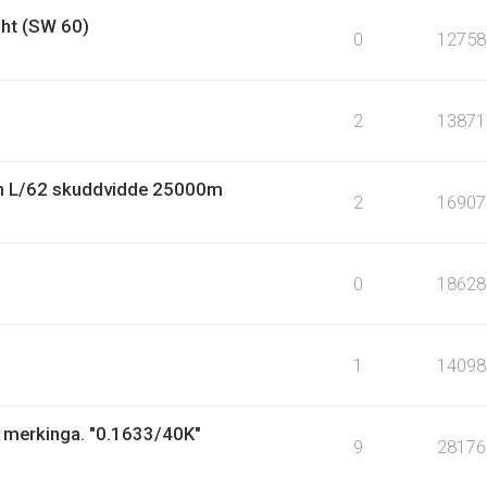
ht (SW 60)
0
12758
2
13871
n L/62 skuddvidde 25000m
2
16907
0
18628
1
14098
 merkinga. "0.1633/40K"
9
28176