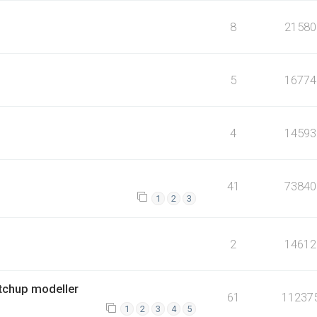
8
21580
5
16774
4
14593
41
73840
1
2
3
2
14612
etchup modeller
61
11237
1
2
3
4
5