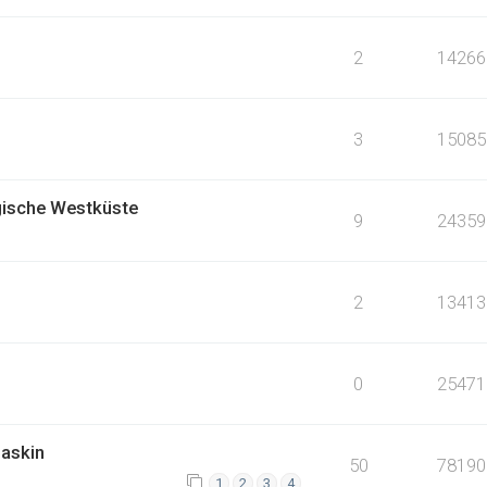
2
14266
3
15085
ische Westküste
9
24359
2
13413
0
25471
askin
50
78190
1
2
3
4