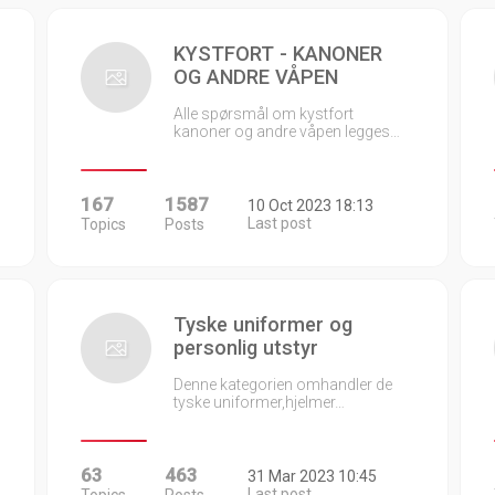
KYSTFORT - KANONER
OG ANDRE VÅPEN
Alle spørsmål om kystfort
kanoner og andre våpen legges…
167
1587
10 Oct 2023 18:13
Last post
Topics
Posts
Tyske uniformer og
personlig utstyr
Denne kategorien omhandler de
tyske uniformer,hjelmer…
63
463
31 Mar 2023 10:45
Last post