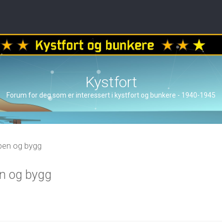
Kystfort
Forum for deg som er interessert i kystfort og bunkere - 1940-1945
åpen og bygg
en og bygg