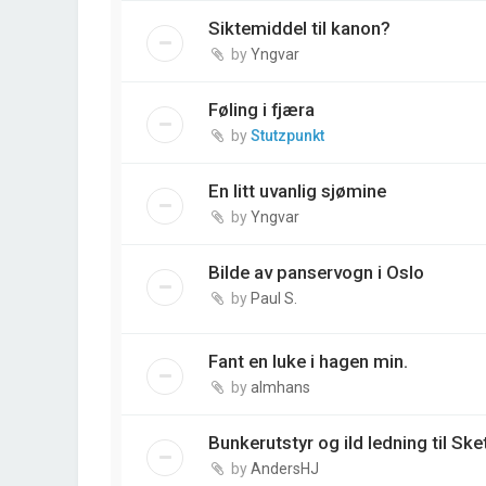
Siktemiddel til kanon?
by
Yngvar
Føling i fjæra
by
Stutzpunkt
En litt uvanlig sjømine
by
Yngvar
Bilde av panservogn i Oslo
by
Paul S.
Fant en luke i hagen min.
by
almhans
Bunkerutstyr og ild ledning til Sk
by
AndersHJ