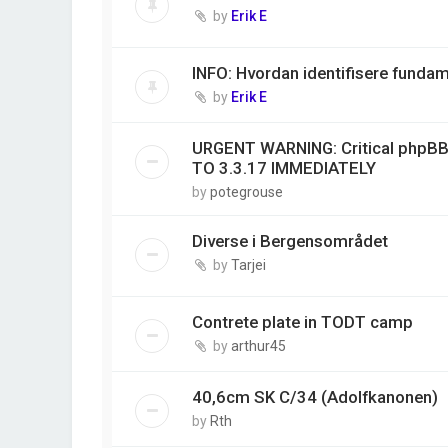
by
Erik E
INFO: Hvordan identifisere funda
by
Erik E
URGENT WARNING: Critical phpBB
TO 3.3.17 IMMEDIATELY
by
potegrouse
Diverse i Bergensområdet
by
Tarjei
Contrete plate in TODT camp
by
arthur45
40,6cm SK C/34 (Adolfkanonen)
by
Rth