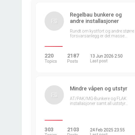
Regelbau bunkere og
andre installasjoner
Rundt om kystfort og andre større
forsvarsanlegg er det masse…
220
2187
13 Jun 2026 2:50
Last post
Topics
Posts
Mindre våpen og utstyr
AT/PAK/MG-Bunkere og FLAK
installasjoner samt all uststyr…
303
2103
24 Feb 2025 23:55
Last post