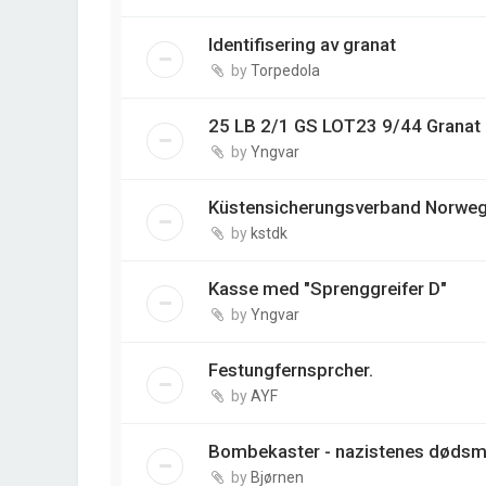
Identifisering av granat
by
Torpedola
25 LB 2/1 GS LOT23 9/44 Granat
by
Yngvar
Küstensicherungsverband Norweg
by
kstdk
Kasse med "Sprenggreifer D"
by
Yngvar
Festungfernsprcher.
by
AYF
Bombekaster - nazistenes dødsm
by
Bjørnen