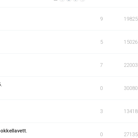
9
19825
5
15026
7
22003
.
0
30080
3
13418
okkellavett.
0
27135