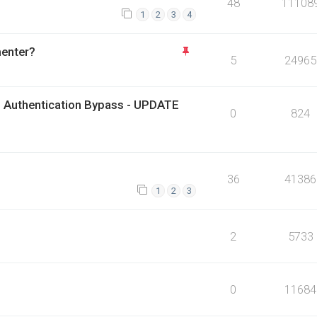
48
11108
1
2
3
4
menter?
5
24965
 Authentication Bypass - UPDATE
0
824
36
41386
1
2
3
2
5733
0
11684