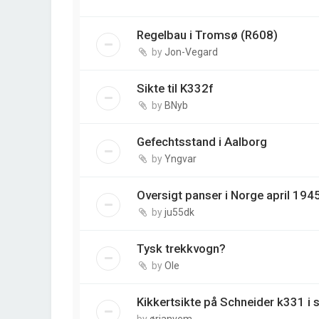
Regelbau i Tromsø (R608)
by
Jon-Vegard
Sikte til K332f
by
BNyb
Gefechtsstand i Aalborg
by
Yngvar
Oversigt panser i Norge april 1945
by
ju55dk
Tysk trekkvogn?
by
Ole
Kikkertsikte på Schneider k331 i s
by
ørjanvem