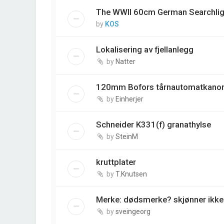
The WWII 60cm German Searchlig
by
KOS
Lokalisering av fjellanlegg
by
Natter
120mm Bofors tårnautomatkano
by
Einherjer
Schneider K331(f) granathylse
by
SteinM
kruttplater
by
T.Knutsen
Merke: dødsmerke? skjønner ikke
by
sveingeorg