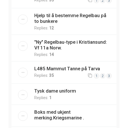
1
2
3
Hjelp til å bestemme Regelbau på
to bunkere
Replies:
12
"Ny" Regelbau-type i Kristiansund:
Vf 11a Norw.
Replies:
14
L485 Mammut Tanne på Tarva
Replies:
35
1
2
3
Tysk dame uniform
Replies:
1
Boks med ukjent
merking.Kriegsmarine .