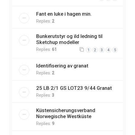
Fant en luke i hagen min.
Replies:
2
Bunkerutstyr og ild ledning til
Sketchup modeller
Replies:
61
1
2
3
4
5
Identifisering av granat
Replies:
2
25 LB 2/1 GS LOT23 9/44 Granat
Replies:
3
Küstensicherungsverband
Norwegische Westküste
Replies:
9