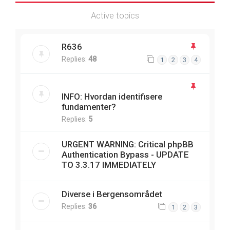
Active topics
R636
Replies:
48
1
2
3
4
INFO: Hvordan identifisere
fundamenter?
Replies:
5
URGENT WARNING: Critical phpBB
Authentication Bypass - UPDATE
TO 3.3.17 IMMEDIATELY
Diverse i Bergensområdet
Replies:
36
1
2
3