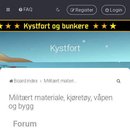
FAQ
Register
Login
Kystfort
S
Board index
Militært materiale, kjøretøy, våpen og bygg
e
Militært materiale, kjøretøy, våpen
a
og bygg
r
c
h
Forum