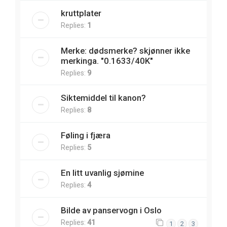
kruttplater
Replies:
1
Merke: dødsmerke? skjønner ikke
merkinga. "0.1633/40K"
Replies:
9
Siktemiddel til kanon?
Replies:
8
Føling i fjæra
Replies:
5
En litt uvanlig sjømine
Replies:
4
Bilde av panservogn i Oslo
Replies:
41
1
2
3