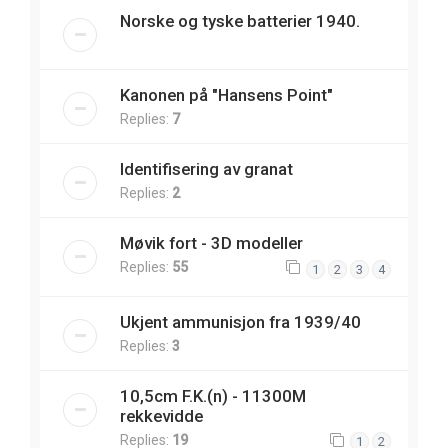
Norske og tyske batterier 1940.
Kanonen på "Hansens Point"
Replies:
7
Identifisering av granat
Replies:
2
Møvik fort - 3D modeller
Replies:
55
1
2
3
4
Ukjent ammunisjon fra 1939/40
Replies:
3
10,5cm F.K.(n) - 11300M
rekkevidde
Replies:
19
1
2