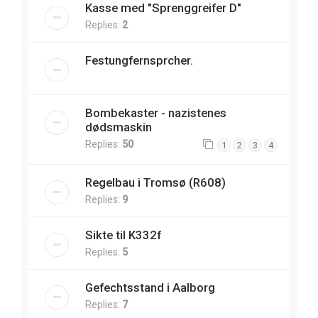
Kasse med "Sprenggreifer D"
Replies:
2
Festungfernsprcher.
Bombekaster - nazistenes
dødsmaskin
Replies:
50
1
2
3
4
Regelbau i Tromsø (R608)
Replies:
9
Sikte til K332f
Replies:
5
Gefechtsstand i Aalborg
Replies:
7