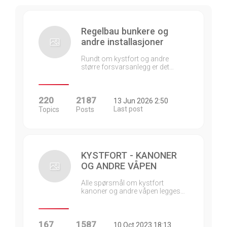
Regelbau bunkere og
andre installasjoner
Rundt om kystfort og andre
større forsvarsanlegg er det…
220
2187
13 Jun 2026 2:50
Last post
Topics
Posts
KYSTFORT - KANONER
OG ANDRE VÅPEN
Alle spørsmål om kystfort
kanoner og andre våpen legges…
167
1587
10 Oct 2023 18:13