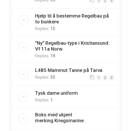
1
2
3
Hjelp til å bestemme Regelbau på
to bunkere
Replies:
12
"Ny" Regelbau-type i Kristiansund:
Vf 11a Norw.
Replies:
14
L485 Mammut Tanne på Tarva
Replies:
35
1
2
3
Tysk dame uniform
Replies:
1
Boks med ukjent
merking.Kriegsmarine .