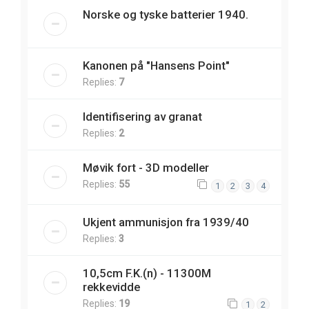
Norske og tyske batterier 1940.
Kanonen på "Hansens Point"
Replies:
7
Identifisering av granat
Replies:
2
Møvik fort - 3D modeller
Replies:
55
1
2
3
4
Ukjent ammunisjon fra 1939/40
Replies:
3
10,5cm F.K.(n) - 11300M
rekkevidde
Replies:
19
1
2