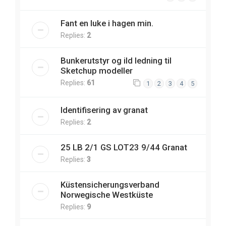
Fant en luke i hagen min.
Replies:
2
Bunkerutstyr og ild ledning til
Sketchup modeller
Replies:
61
1
2
3
4
5
Identifisering av granat
Replies:
2
25 LB 2/1 GS LOT23 9/44 Granat
Replies:
3
Küstensicherungsverband
Norwegische Westküste
Replies:
9