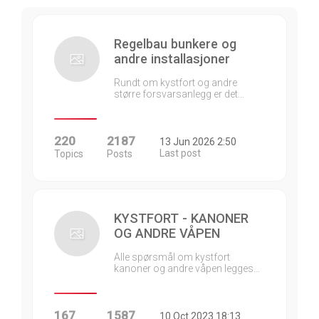
Regelbau bunkere og
andre installasjoner
Rundt om kystfort og andre
større forsvarsanlegg er det…
220
2187
13 Jun 2026 2:50
Last post
Topics
Posts
KYSTFORT - KANONER
OG ANDRE VÅPEN
Alle spørsmål om kystfort
kanoner og andre våpen legges…
167
1587
10 Oct 2023 18:13