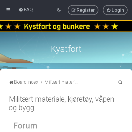
FAQ
Register
Login
Kystfort
S
Board index
Militært materiale, kjøretøy, våpen og bygg
e
Militært materiale, kjøretøy, våpen
a
og bygg
r
c
h
Forum