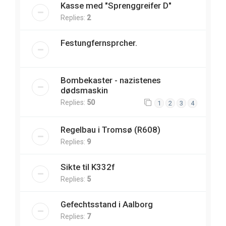
Kasse med "Sprenggreifer D"
Replies:
2
Festungfernsprcher.
Bombekaster - nazistenes
dødsmaskin
Replies:
50
1
2
3
4
Regelbau i Tromsø (R608)
Replies:
9
Sikte til K332f
Replies:
5
Gefechtsstand i Aalborg
Replies:
7