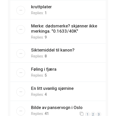
kruttplater
Replies:
1
Merke: dødsmerke? skjønner ikke
merkinga. "0.1633/40K"
Replies:
9
Siktemiddel til kanon?
Replies:
8
Føling i fjæra
Replies:
5
En litt uvanlig sjømine
Replies:
4
Bilde av panservogn i Oslo
Replies:
41
1
2
3