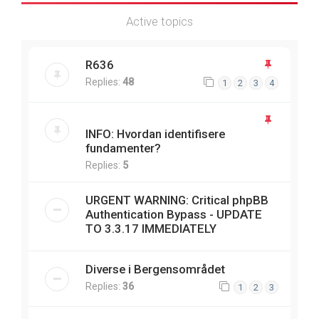
Active topics
R636
Replies:
48
1
2
3
4
INFO: Hvordan identifisere
fundamenter?
Replies:
5
URGENT WARNING: Critical phpBB
Authentication Bypass - UPDATE
TO 3.3.17 IMMEDIATELY
Diverse i Bergensområdet
Replies:
36
1
2
3