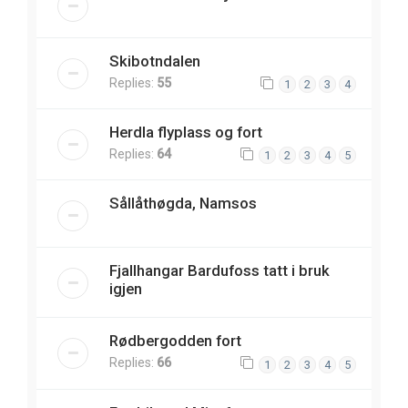
Skibotndalen
Replies:
55
1
2
3
4
Herdla flyplass og fort
Replies:
64
1
2
3
4
5
Sållåthøgda, Namsos
Fjallhangar Bardufoss tatt i bruk
igjen
Rødbergodden fort
Replies:
66
1
2
3
4
5