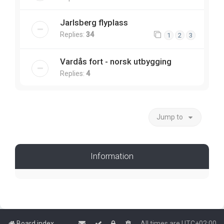
Jarlsberg flyplass
Replies:
34
1
2
3
Vardås fort - norsk utbygging
Replies:
4
Jump to
Information
Board index
All times are
UTC+02:00