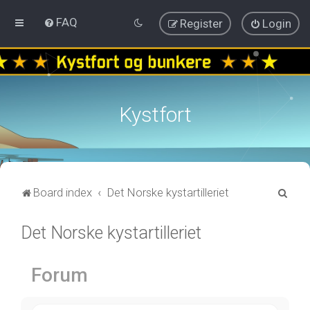
FAQ
Register
Login
Kystfort
S
Board index
Det Norske kystartilleriet
e
Det Norske kystartilleriet
a
r
c
Forum
h