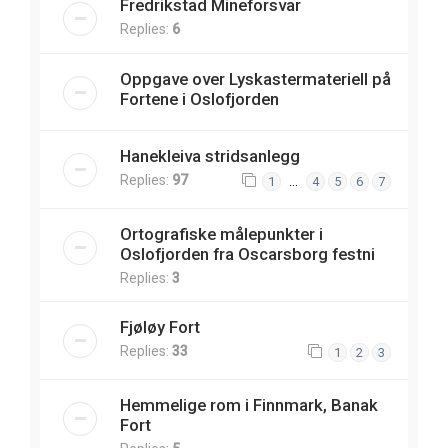
Fredrikstad Mineforsvar
Replies:
6
Oppgave over Lyskastermateriell på
Fortene i Oslofjorden
Hanekleiva stridsanlegg
Replies:
97
…
1
4
5
6
7
Ortografiske målepunkter i
Oslofjorden fra Oscarsborg festni
Replies:
3
Fjøløy Fort
Replies:
33
1
2
3
Hemmelige rom i Finnmark, Banak
Fort