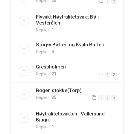
Replies:
25
1
2
Flyvakt Nøytralitetsvakt Bø i
Vesterålen
Replies:
1
Storøy Batteri og Kvala Batteri
Replies:
4
Gressholmen
Replies:
21
1
2
Bogen stokke(Torp)
Replies:
35
1
2
3
Nøytralitetsvakten i Vallersund
Bjugn.
Replies:
1