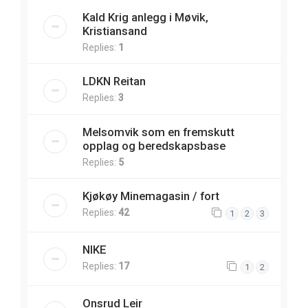
Kald Krig anlegg i Møvik,
Kristiansand
Replies:
1
LDKN Reitan
Replies:
3
Melsomvik som en fremskutt
opplag og beredskapsbase
Replies:
5
Kjøkøy Minemagasin / fort
Replies:
42
1
2
3
NIKE
Replies:
17
1
2
Onsrud Leir