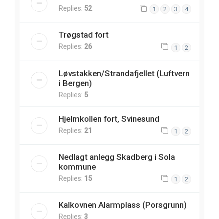
Replies:
52
1
2
3
4
Trøgstad fort
Replies:
26
1
2
Løvstakken/Strandafjellet (Luftvern
i Bergen)
Replies:
5
Hjelmkollen fort, Svinesund
Replies:
21
1
2
Nedlagt anlegg Skadberg i Sola
kommune
Replies:
15
1
2
Kalkovnen Alarmplass (Porsgrunn)
Replies:
3