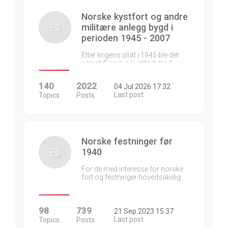
Norske kystfort og andre
militære anlegg bygd i
perioden 1945 - 2007
Etter krigens slutt i 1945 ble det
anlagt flere nye kystfort med…
140
2022
04 Jul 2026 17:32
Last post
Topics
Posts
Norske festninger før
1940
For de med interesse for norske
fort og festninger hovedsakelig…
98
739
21 Sep 2023 15:37
Last post
Topics
Posts