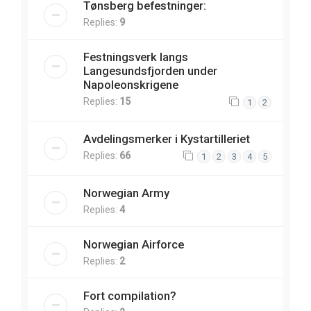
Tønsberg befestninger:
Replies:
9
Festningsverk langs
Langesundsfjorden under
Napoleonskrigene
Replies:
15
1
2
Avdelingsmerker i Kystartilleriet
Replies:
66
1
2
3
4
5
Norwegian Army
Replies:
4
Norwegian Airforce
Replies:
2
Fort compilation?