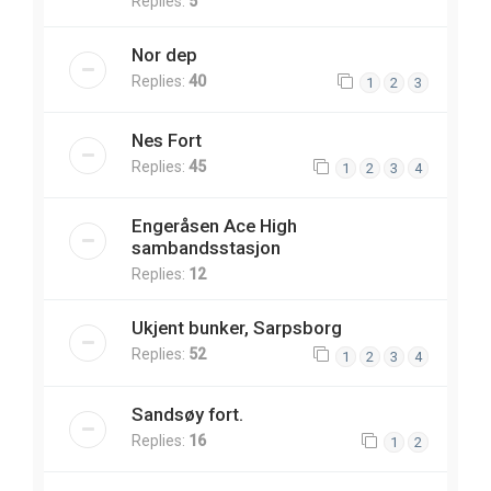
Replies:
5
Nor dep
Replies:
40
1
2
3
Nes Fort
Replies:
45
1
2
3
4
Engeråsen Ace High
sambandsstasjon
Replies:
12
Ukjent bunker, Sarpsborg
Replies:
52
1
2
3
4
Sandsøy fort.
Replies:
16
1
2