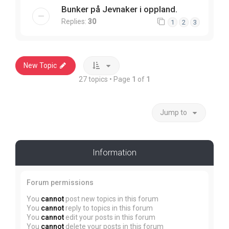
Bunker på Jevnaker i oppland.
Replies:
30
1
2
3
New Topic
27 topics • Page
1
of
1
Jump to
Information
Forum permissions
You
cannot
post new topics in this forum
You
cannot
reply to topics in this forum
You
cannot
edit your posts in this forum
You
cannot
delete your posts in this forum