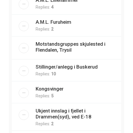
Replies:
4
A.M.L. Furuheim
Replies:
2
Motstandsgruppes skjulested i
Flendalen, Trysil
Stillinger/anlegg i Buskerud
Replies:
10
Kongsvinger
Replies:
5
Ukjent innslag i fjellet i
Drammen(syd), ved E-18
Replies:
2