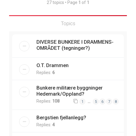
27 topics • Page
1
of
1
Topics
DIVERSE BUNKERE I DRAMMENS-
OMRÅDET (tegninger?)
O.T. Drammen
Replies:
6
Bunkere militære byggninger
Hedemark/Oppland?
Replies:
108
…
1
5
6
7
8
Bergstien fjellanlegg?
Replies:
4