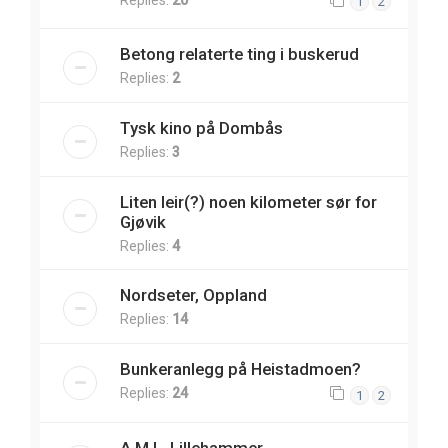
Replies:
20
1
2
Betong relaterte ting i buskerud
Replies:
2
Tysk kino på Dombås
Replies:
3
Liten leir(?) noen kilometer sør for
Gjøvik
Replies:
4
Nordseter, Oppland
Replies:
14
Bunkeranlegg på Heistadmoen?
Replies:
24
1
2
A.M.L. Lillehammer