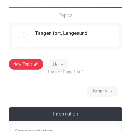
Topics
Tangen fort, Langesund
New Topic
1 topic • Page
1
of
1
Jump to
Information