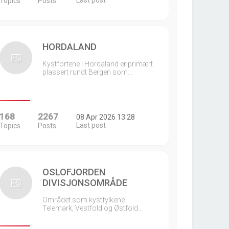
Last post
Topics
Posts
HORDALAND
Kystfortene i Hordaland er primært
plassert rundt Bergen som…
168
2267
08 Apr 2026 13:28
Last post
Topics
Posts
OSLOFJORDEN
DIVISJONSOMRÅDE
Området som kystfylkene
Telemark, Vestfold og Østfold…