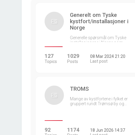
Generelt om Tyske
kystfort/installasjoner i
Norge
Generelle spørsmål om Tyske
installasjonene i Norge som…
127
1029
08 Mar 2024 21:20
Last post
Topics
Posts
TROMS
Mange av kystfortene i fylket er
gruppert rundt Trømsø by og…
92
1174
18 Jun 2026 14:37