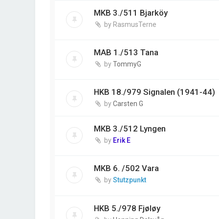
MKB 3./511 Bjarköy
by
RasmusTerne
MAB 1./513 Tana
by
TommyG
HKB 18./979 Signalen (1941-44)
by
Carsten G
MKB 3./512 Lyngen
by
Erik E
MKB 6. /502 Vara
by
Stutzpunkt
HKB 5./978 Fjøløy