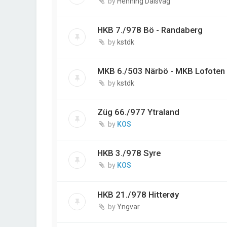
by
Henning Dalsvåg
HKB 7./978 Bö - Randaberg
by
kstdk
MKB 6./503 Närbö - MKB Lofoten
by
kstdk
Züg 66./977 Ytraland
by
KOS
HKB 3./978 Syre
by
KOS
HKB 21./978 Hitterøy
by
Yngvar