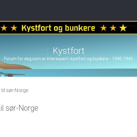
Kystfort
Forum for deg som er interessert i kystfort og bunkere - 1940-1945
 til sør-Norge
il sør-Norge