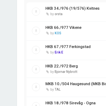
HKB 34./976 (19/576) Kvitnes
by
orsta
HKB 66./977 Vikene
by
KOS
HKB 67./977 Ferkingstad
by
Erik E
HKB 22./972 Berg
by
Bjornar Nybrott
MKB 10./504 Haugesund (MKB Bi
by
TAL
HKB 18./978 Sirevåg - Ogna