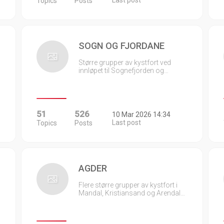
Last post
Topics
Posts
SOGN OG FJORDANE
Større grupper av kystfort ved
innløpet til Sognefjorden og…
51
526
10 Mar 2026 14:34
Last post
Topics
Posts
AGDER
Flere større grupper av kystfort i
Mandal, Kristiansand og Arendal…