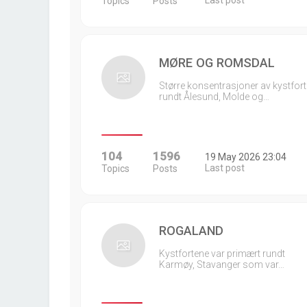
Last post
Topics
Posts
MØRE OG ROMSDAL
Større konsentrasjoner av kystfort
rundt Ålesund, Molde og…
104
1596
19 May 2026 23:04
Last post
Topics
Posts
ROGALAND
Kystfortene var primært rundt
Karmøy, Stavanger som var…