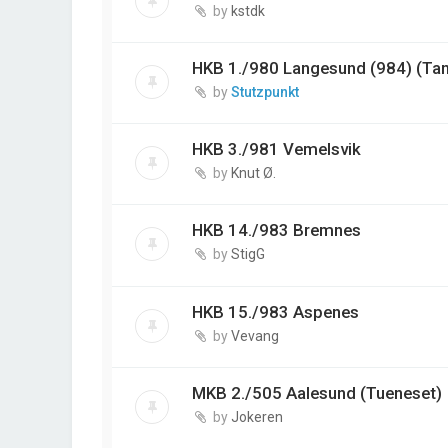
by
kstdk
HKB 1./980 Langesund (984) (Tan
by
Stutzpunkt
HKB 3./981 Vemelsvik
by
Knut Ø.
HKB 14./983 Bremnes
by
StigG
HKB 15./983 Aspenes
by
Vevang
MKB 2./505 Aalesund (Tueneset)
by
Jokeren