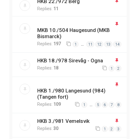
HKB 22./972 Berg
Replies:
11
MKB 10./504 Haugesund (MKB
Bismarck)
Replies:
197
…
1
11
12
13
14
HKB 18./978 Sirevåg - Ogna
Replies:
18
1
2
HKB 1./980 Langesund (984)
(Tangen fort)
Replies:
109
…
1
5
6
7
8
HKB 3./981 Vemelsvik
Replies:
30
1
2
3