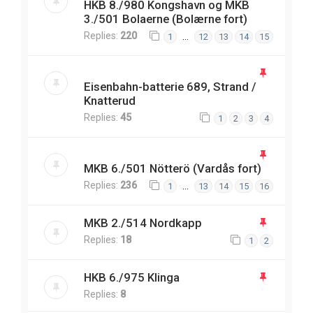
HKB 8./980 Kongshavn og MKB
3./501 Bolaerne (Bolærne fort)
Replies:
220
…
1
12
13
14
15
Eisenbahn-batterie 689, Strand /
Knatterud
Replies:
45
1
2
3
4
MKB 6./501 Nötterö (Vardås fort)
Replies:
236
…
1
13
14
15
16
MKB 2./514 Nordkapp
Replies:
18
1
2
HKB 6./975 Klinga
Replies:
8