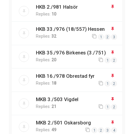
HKB 2./981 Halsör
Replies:
10
HKB 33./976 (18/557) Hessen
Replies:
32
1
2
3
HKB 35./976 Birkenes (3./751)
Replies:
20
1
2
HKB 16./978 Obrestad fyr
Replies:
18
1
2
MKB 3./503 Vigdel
Replies:
21
1
2
MKB 2./501 Oskarsborg
Replies:
49
1
2
3
4