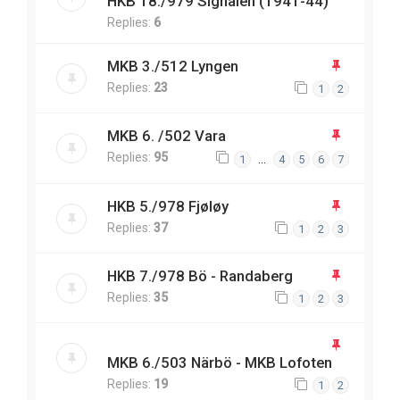
HKB 18./979 Signalen (1941-44)
Replies:
6
MKB 3./512 Lyngen
Replies:
23
1
2
MKB 6. /502 Vara
Replies:
95
…
1
4
5
6
7
HKB 5./978 Fjøløy
Replies:
37
1
2
3
HKB 7./978 Bö - Randaberg
Replies:
35
1
2
3
MKB 6./503 Närbö - MKB Lofoten
Replies:
19
1
2