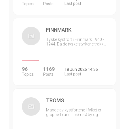
Last post
Topics
Posts
FINNMARK
Tyske kystfort i Finnmark 1940 -
1944. Da de tyske styrkene trakk…
96
1169
18 Jun 2026 14:36
Last post
Topics
Posts
TROMS
Mange av kystfortene i fylket er
gruppert rundt Trømsø by og…