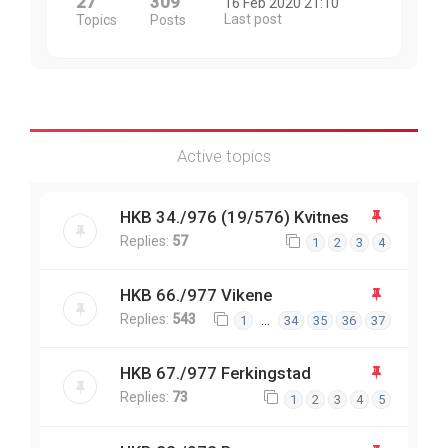
27
309
16 Feb 2020 21:10
Last post
Topics
Posts
Active topics
HKB 34./976 (19/576) Kvitnes
Replies:
57
1
2
3
4
HKB 66./977 Vikene
Replies:
543
…
1
34
35
36
37
HKB 67./977 Ferkingstad
Replies:
73
1
2
3
4
5