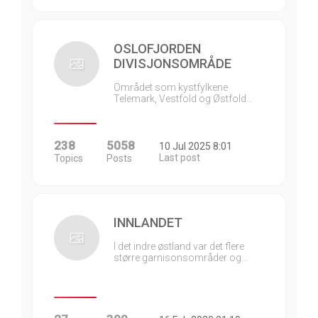
OSLOFJORDEN
DIVISJONSOMRÅDE
Området som kystfylkene
Telemark, Vestfold og Østfold…
238
5058
10 Jul 2025 8:01
Last post
Topics
Posts
INNLANDET
I det indre østland var det flere
større garnisonsområder og…