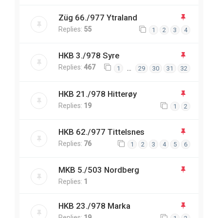
Züg 66./977 Ytraland
Replies:
55
1
2
3
4
HKB 3./978 Syre
Replies:
467
…
1
29
30
31
32
HKB 21./978 Hitterøy
Replies:
19
1
2
HKB 62./977 Tittelsnes
Replies:
76
1
2
3
4
5
6
MKB 5./503 Nordberg
Replies:
1
HKB 23./978 Marka
Replies:
19