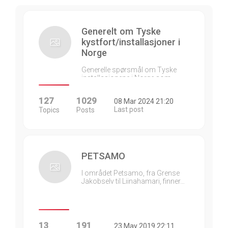
Generelt om Tyske
kystfort/installasjoner i
Norge
Generelle spørsmål om Tyske
installasjonene i Norge som…
127
1029
08 Mar 2024 21:20
Last post
Topics
Posts
PETSAMO
I området Petsamo, fra Grense
Jakobselv til Liinahamari, finner…
13
191
23 May 2019 22:11