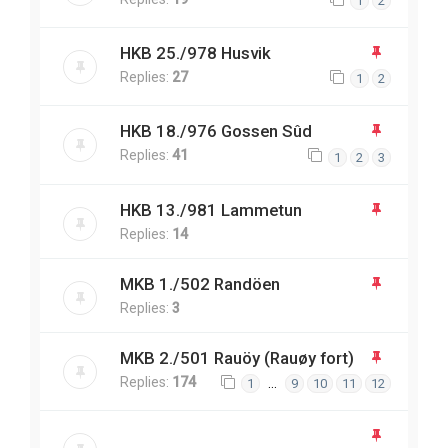
1
2
HKB 25./978 Husvik
Replies:
27
1
2
HKB 18./976 Gossen Sûd
Replies:
41
1
2
3
HKB 13./981 Lammetun
Replies:
14
MKB 1./502 Randöen
Replies:
3
MKB 2./501 Rauöy (Rauøy fort)
Replies:
174
…
1
9
10
11
12