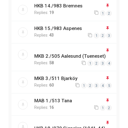
HKB 14./983 Bremnes
Replies:
19
1
2
HKB 15./983 Aspenes
Replies:
43
1
2
3
MKB 2./505 Aalesund (Tueneset)
Replies:
58
1
2
3
4
MKB 3./511 Bjarköy
Replies:
60
1
2
3
4
5
MAB 1./513 Tana
Replies:
16
1
2