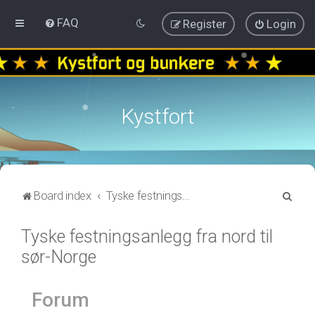
FAQ
Register
Login
Kystfort
S
Board index
Tyske festningsanlegg fra nord til sør-Norge
e
Tyske festningsanlegg fra nord til
a
sør-Norge
r
c
h
Forum