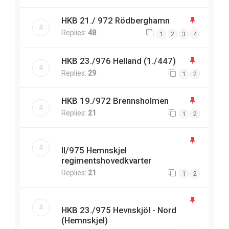
HKB 21./ 972 Rödberghamn
Replies:
48
1
2
3
4
HKB 23./976 Helland (1./447)
Replies:
29
1
2
HKB 19./972 Brennsholmen
Replies:
21
1
2
II/975 Hemnskjel
regimentshovedkvarter
Replies:
21
1
2
HKB 23./975 Hevnskjöl - Nord
(Hemnskjel)