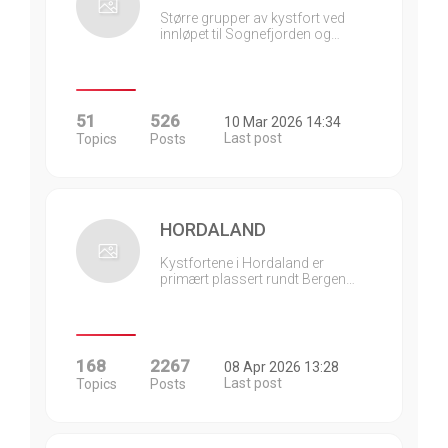
Større grupper av kystfort ved
innløpet til Sognefjorden og…
51
526
10 Mar 2026 14:34
Last post
Topics
Posts
HORDALAND
Kystfortene i Hordaland er
primært plassert rundt Bergen…
168
2267
08 Apr 2026 13:28
Last post
Topics
Posts