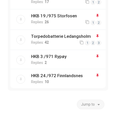
Replies:
17
1
2
HKB 19./975 Storfosen
Replies:
26
1
2
Torpedobatterie Ledangsholm
Replies:
42
1
2
3
HKB 3./971 Rypøy
Replies:
2
HKB 24./972 Finnlandsnes
Replies:
10
Jump to