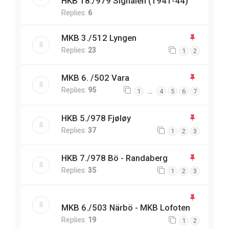
HKB 18./979 Signalen (1941-44)
Replies:
6
MKB 3./512 Lyngen
Replies:
23
1
2
MKB 6. /502 Vara
Replies:
95
…
1
4
5
6
7
HKB 5./978 Fjøløy
Replies:
37
1
2
3
HKB 7./978 Bö - Randaberg
Replies:
35
1
2
3
MKB 6./503 Närbö - MKB Lofoten
Replies:
19
1
2