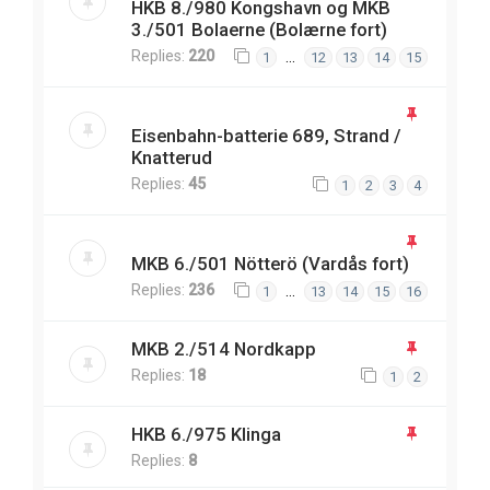
HKB 8./980 Kongshavn og MKB
3./501 Bolaerne (Bolærne fort)
Replies:
220
…
1
12
13
14
15
Eisenbahn-batterie 689, Strand /
Knatterud
Replies:
45
1
2
3
4
MKB 6./501 Nötterö (Vardås fort)
Replies:
236
…
1
13
14
15
16
MKB 2./514 Nordkapp
Replies:
18
1
2
HKB 6./975 Klinga
Replies:
8