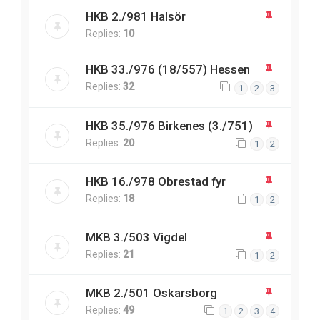
HKB 2./981 Halsör
Replies:
10
HKB 33./976 (18/557) Hessen
Replies:
32
1
2
3
HKB 35./976 Birkenes (3./751)
Replies:
20
1
2
HKB 16./978 Obrestad fyr
Replies:
18
1
2
MKB 3./503 Vigdel
Replies:
21
1
2
MKB 2./501 Oskarsborg
Replies:
49
1
2
3
4