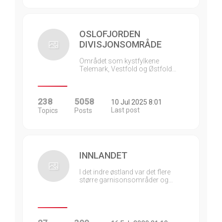
OSLOFJORDEN
DIVISJONSOMRÅDE
Området som kystfylkene
Telemark, Vestfold og Østfold…
238
5058
10 Jul 2025 8:01
Last post
Topics
Posts
INNLANDET
I det indre østland var det flere
større garnisonsområder og…