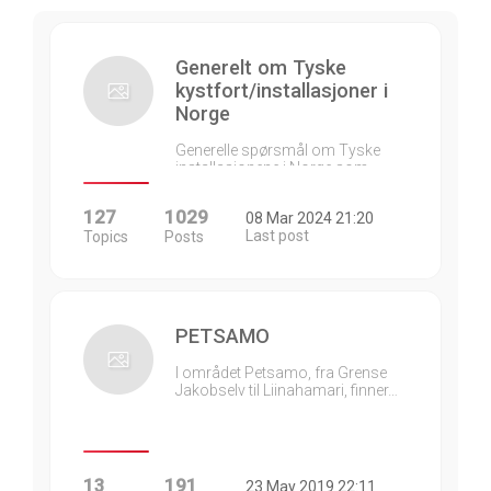
Generelt om Tyske
kystfort/installasjoner i
Norge
Generelle spørsmål om Tyske
installasjonene i Norge som…
127
1029
08 Mar 2024 21:20
Last post
Topics
Posts
PETSAMO
I området Petsamo, fra Grense
Jakobselv til Liinahamari, finner…
13
191
23 May 2019 22:11