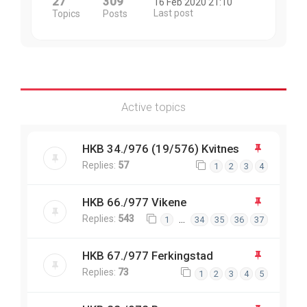
27
309
16 Feb 2020 21:10
Last post
Topics
Posts
Active topics
HKB 34./976 (19/576) Kvitnes
Replies:
57
1
2
3
4
HKB 66./977 Vikene
Replies:
543
…
1
34
35
36
37
HKB 67./977 Ferkingstad
Replies:
73
1
2
3
4
5