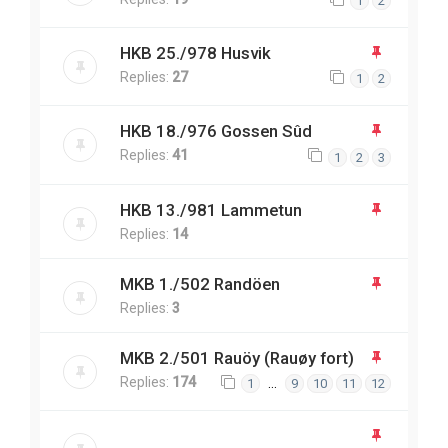
1
2
HKB 25./978 Husvik
Replies:
27
1
2
HKB 18./976 Gossen Sûd
Replies:
41
1
2
3
HKB 13./981 Lammetun
Replies:
14
MKB 1./502 Randöen
Replies:
3
MKB 2./501 Rauöy (Rauøy fort)
Replies:
174
…
1
9
10
11
12