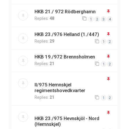
HKB 21./ 972 Rödberghamn
Replies:
48
1
2
3
4
HKB 23./976 Helland (1./447)
Replies:
29
1
2
HKB 19./972 Brennsholmen
Replies:
21
1
2
II/975 Hemnskjel
regimentshovedkvarter
Replies:
21
1
2
HKB 23./975 Hevnskjöl - Nord
(Hemnskjel)