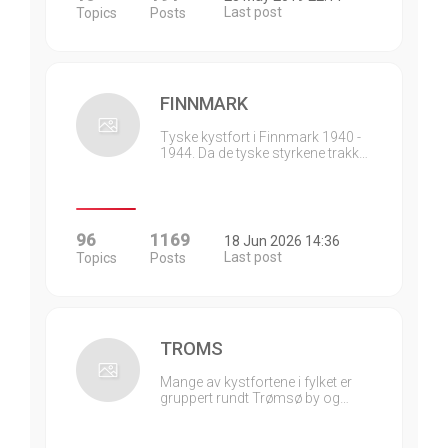
Last post
Topics
Posts
FINNMARK
Tyske kystfort i Finnmark 1940 -
1944. Da de tyske styrkene trakk…
96
1169
18 Jun 2026 14:36
Last post
Topics
Posts
TROMS
Mange av kystfortene i fylket er
gruppert rundt Trømsø by og…