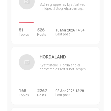
Større grupper av kystfort ved
innløpet til Sognefjorden og…
51
526
10 Mar 2026 14:34
Last post
Topics
Posts
HORDALAND
Kystfortene i Hordaland er
primært plassert rundt Bergen…
168
2267
08 Apr 2026 13:28
Last post
Topics
Posts