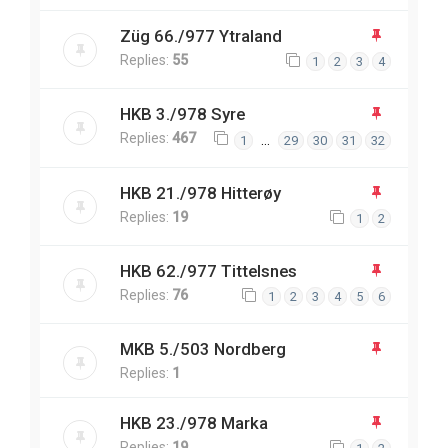
Züg 66./977 Ytraland
Replies:
55
1
2
3
4
HKB 3./978 Syre
Replies:
467
…
1
29
30
31
32
HKB 21./978 Hitterøy
Replies:
19
1
2
HKB 62./977 Tittelsnes
Replies:
76
1
2
3
4
5
6
MKB 5./503 Nordberg
Replies:
1
HKB 23./978 Marka
Replies:
19