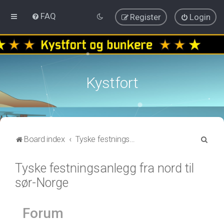
FAQ
Register
Login
Kystfort
S
Board index
Tyske festningsanlegg fra nord til sør-Norge
e
Tyske festningsanlegg fra nord til
a
sør-Norge
r
c
h
Forum