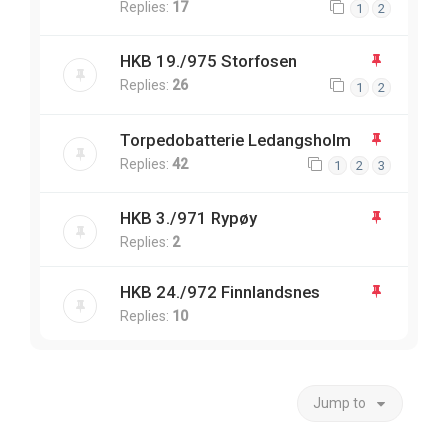
Replies:
17
1
2
HKB 19./975 Storfosen
Replies:
26
1
2
Torpedobatterie Ledangsholm
Replies:
42
1
2
3
HKB 3./971 Rypøy
Replies:
2
HKB 24./972 Finnlandsnes
Replies:
10
Jump to