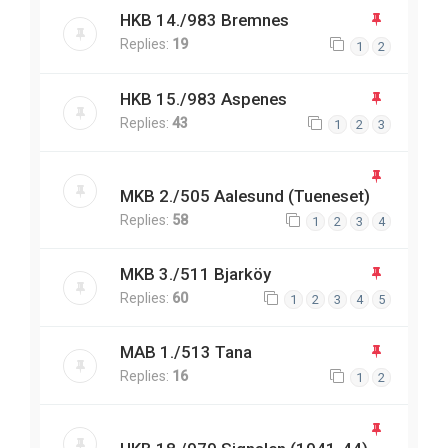
HKB 14./983 Bremnes
Replies:
19
1
2
HKB 15./983 Aspenes
Replies:
43
1
2
3
MKB 2./505 Aalesund (Tueneset)
Replies:
58
1
2
3
4
MKB 3./511 Bjarköy
Replies:
60
1
2
3
4
5
MAB 1./513 Tana
Replies:
16
1
2