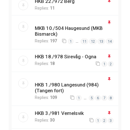
HKB 22./972 Berg
Replies:
11
MKB 10./504 Haugesund (MKB
Bismarck)
Replies:
197
…
1
11
12
13
14
HKB 18./978 Sirevåg - Ogna
Replies:
18
1
2
HKB 1./980 Langesund (984)
(Tangen fort)
Replies:
109
…
1
5
6
7
8
HKB 3./981 Vemelsvik
Replies:
30
1
2
3