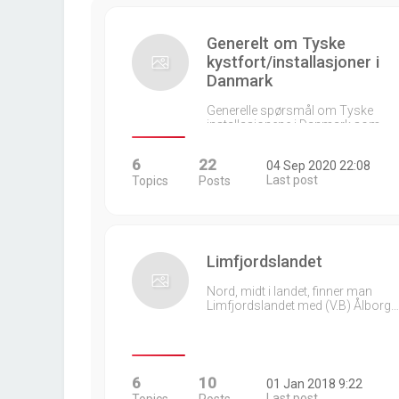
Generelt om Tyske
kystfort/installasjoner i
Danmark
Generelle spørsmål om Tyske
installasjonene i Danmark som…
6
22
04 Sep 2020 22:08
Last post
Topics
Posts
Limfjordslandet
Nord, midt i landet, finner man
Limfjordslandet med (V.B) Ålborg…
6
10
01 Jan 2018 9:22
Last post