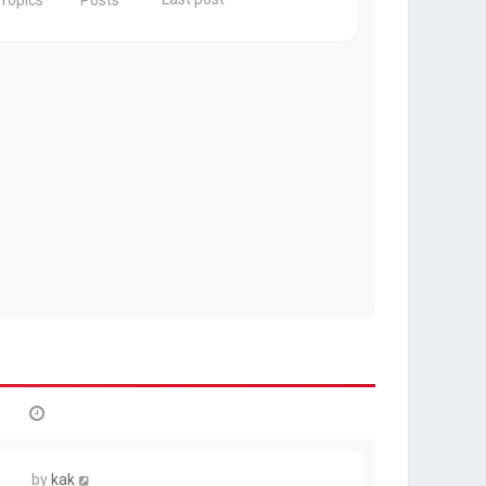
Topics
Posts
by
kak