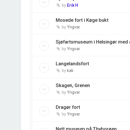
by
Erik H
Mosede fort i Køge bukt
by
Yngvar
Sjøfartsmuseum i Helsingør med a
by
Yngvar
Langelandsfort
by
kak
Skagen, Grenen
by
Yngvar
Dragør fort
by
Yngvar
Nytt museum på Thyborøen