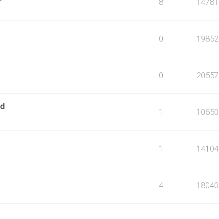
8
14781
0
19852
0
20557
rd
1
10550
1
14104
4
18040