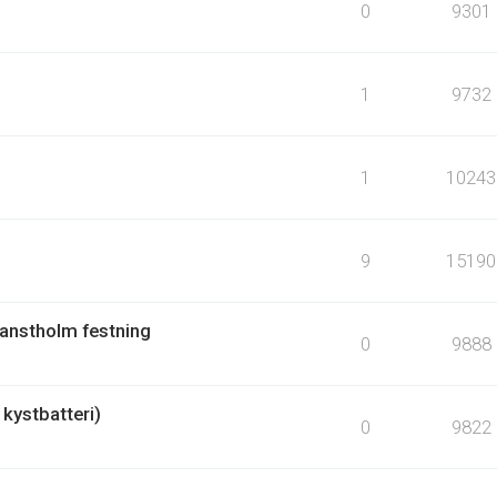
0
9301
1
9732
1
10243
9
15190
Hanstholm festning
0
9888
kystbatteri)
0
9822