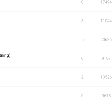
0
17494
3
11044
5
20636
tning)
0
9187
2
10526
0
9613