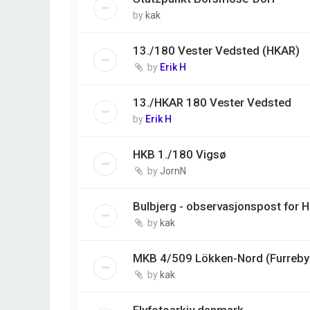
by
kak
13./180 Vester Vedsted (HKAR)
by
Erik H
13./HKAR 180 Vester Vedsted
by
Erik H
HKB 1./180 Vigsø
by
JornN
Bulbjerg - observasjonspost for 
by
kak
MKB 4/509 Lökken-Nord (Furreby 
by
kak