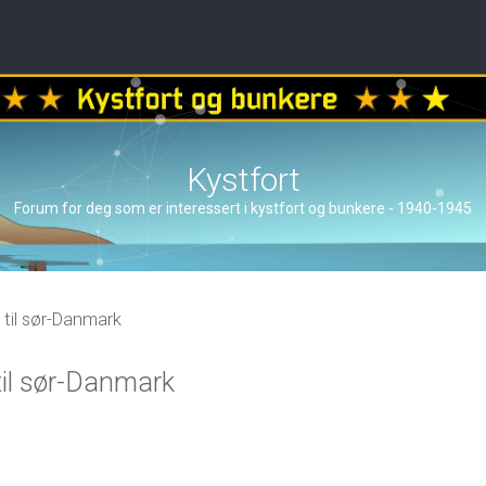
Kystfort
Forum for deg som er interessert i kystfort og bunkere - 1940-1945
 til sør-Danmark
til sør-Danmark