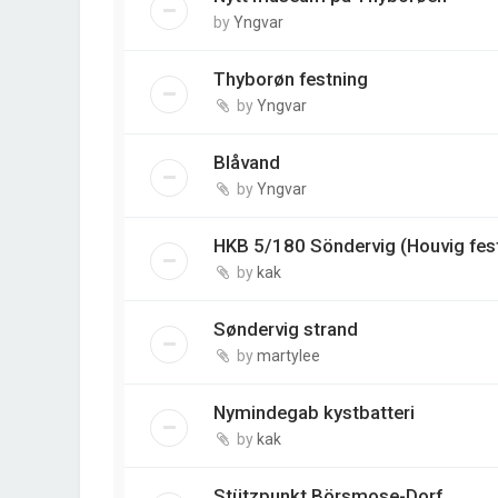
by
Yngvar
Thyborøn festning
by
Yngvar
Blåvand
by
Yngvar
HKB 5/180 Söndervig (Houvig fes
by
kak
Søndervig strand
by
martylee
Nymindegab kystbatteri
by
kak
Stützpunkt Börsmose-Dorf