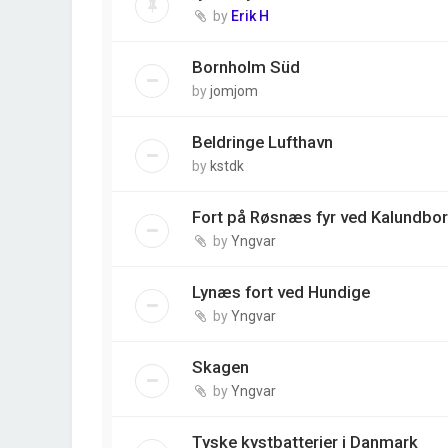
by
Erik H
Bornholm Süd
by
jomjom
Beldringe Lufthavn
by
kstdk
Fort på Røsnæs fyr ved Kalundbo
by
Yngvar
Lynæs fort ved Hundige
by
Yngvar
Skagen
by
Yngvar
Tyske kystbatterier i Danmark