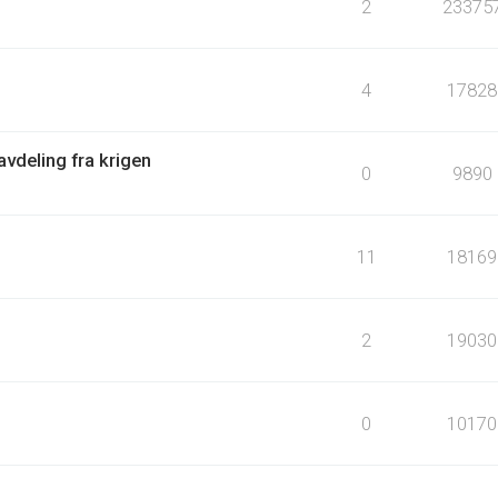
2
23375
4
17828
vdeling fra krigen
0
9890
11
18169
2
19030
0
10170