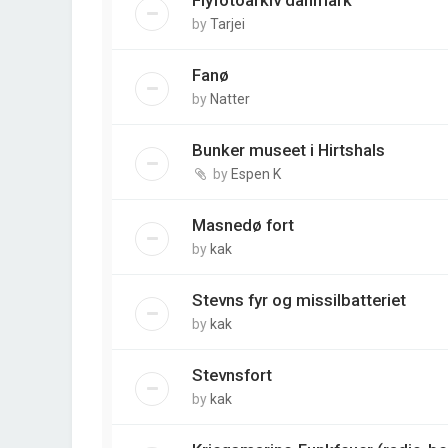
Flyfotoarkiv danmark
by
Tarjei
Fanø
by
Natter
Bunker museet i Hirtshals
by
Espen K
Masnedø fort
by
kak
Stevns fyr og missilbatteriet
by
kak
Stevnsfort
by
kak