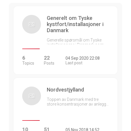
Generelt om Tyske
kystfort/installasjoner i
Danmark
Generelle spørsmål om Tyske
installasjonene i Danmark som…
6
22
04 Sep 2020 22:08
Last post
Topics
Posts
Nordvestjylland
Toppen av Danmark med tre
store konsentrasjoner av anlegg…
10
51
05 Nov 2018 14:52