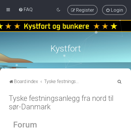
FAQ
Register
Login
Kystfort
S
Board index
Tyske festningsanlegg fra nord til sør-Danmark
e
Tyske festningsanlegg fra nord til
a
sør-Danmark
r
c
h
Forum