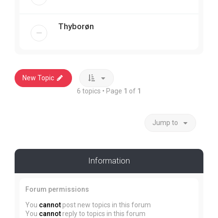
Thyborøn
New Topic
6 topics • Page
1
of
1
Jump to
Information
Forum permissions
You
cannot
post new topics in this forum
You
cannot
reply to topics in this forum