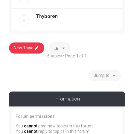
Thyborøn
New Topic
6 topics • Page
1
of
1
Jump to
Information
Forum permissions
You
cannot
post new topics in this forum
You
cannot
reply to topics in this forum