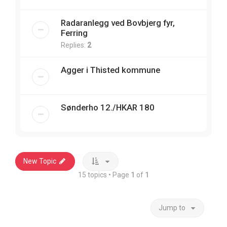
Radaranlegg ved Bovbjerg fyr,
Ferring
Replies:
2
Agger i Thisted kommune
Sønderho 12./HKAR 180
New Topic
15 topics • Page
1
of
1
Jump to