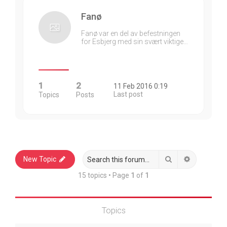
Fanø
Fanø var en del av befestningen
for Esbjerg med sin svært viktige…
1
2
11 Feb 2016 0:19
Last post
Topics
Posts
Search
Advanced 
New Topic
15 topics • Page
1
of
1
Topics