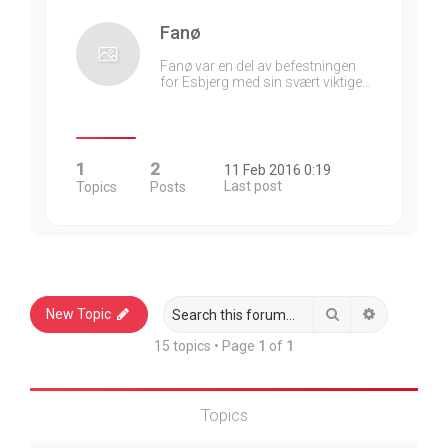
Fanø
Fanø var en del av befestningen
for Esbjerg med sin svært viktige…
1
2
11 Feb 2016 0:19
Last post
Topics
Posts
Search
Advanced 
New Topic
15 topics • Page
1
of
1
Topics