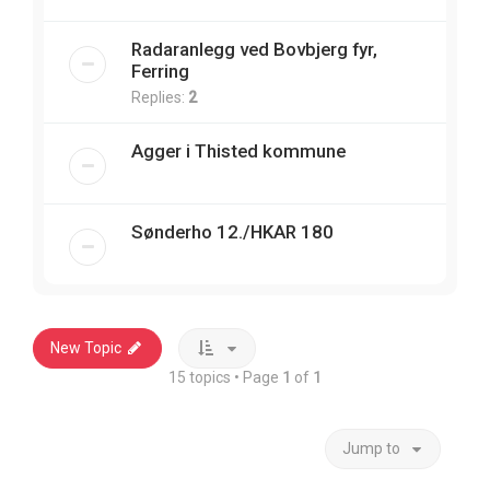
Radaranlegg ved Bovbjerg fyr,
Ferring
Replies:
2
Agger i Thisted kommune
Sønderho 12./HKAR 180
New Topic
15 topics • Page
1
of
1
Jump to