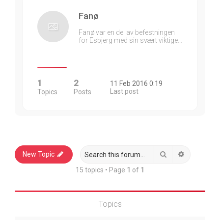
Fanø
Fanø var en del av befestningen
for Esbjerg med sin svært viktige…
1
2
11 Feb 2016 0:19
Last post
Topics
Posts
Search
Advanced 
New Topic
15 topics • Page
1
of
1
Topics