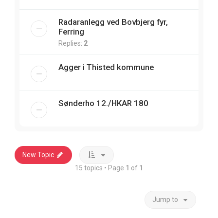
Radaranlegg ved Bovbjerg fyr,
Ferring
Replies:
2
Agger i Thisted kommune
Sønderho 12./HKAR 180
New Topic
15 topics • Page
1
of
1
Jump to