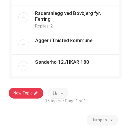
Radaranlegg ved Bovbjerg fyr,
Ferring
Replies:
2
Agger i Thisted kommune
Sønderho 12./HKAR 180
New Topic
15 topics • Page
1
of
1
Jump to