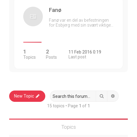
Fanø
Fanø var en del av befestningen
for Esbjerg med sin svært viktige…
1
2
11 Feb 2016 0:19
Last post
Topics
Posts
Search
Advanced 
New Topic
15 topics • Page
1
of
1
Topics