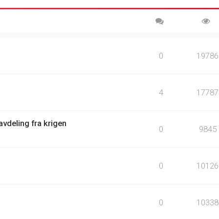
0
19786
4
17787
vdeling fra krigen
0
9845
0
10126
0
10338