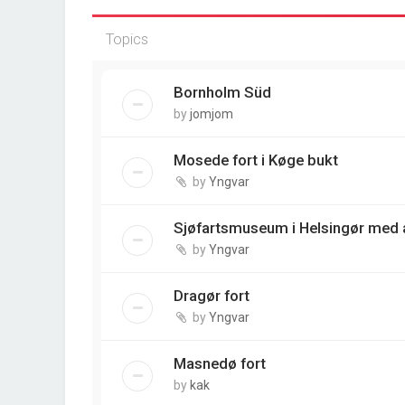
Topics
Bornholm Süd
by
jomjom
Mosede fort i Køge bukt
by
Yngvar
Sjøfartsmuseum i Helsingør med a
by
Yngvar
Dragør fort
by
Yngvar
Masnedø fort
by
kak