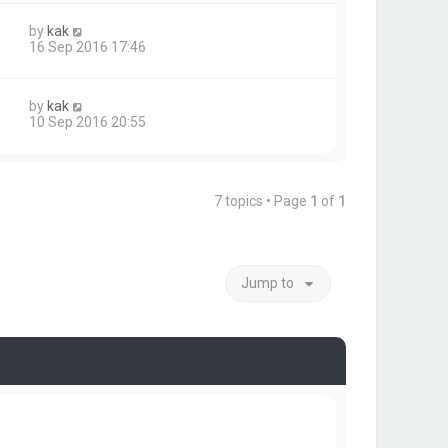
by
kak
16 Sep 2016 17:46
by
kak
10 Sep 2016 20:55
7 topics • Page
1
of
1
Jump to