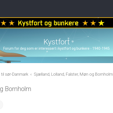
Kystfort
Forum for deg som er interessert i kystfort og bunkere - 1940-1945
 til sør-Danmark
Sjælland, Lolland, Falster, Møn og Bornholm
 og Bornholm
ch
Advanced search