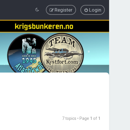
Register
Login
7 topics • Page
1
of
1