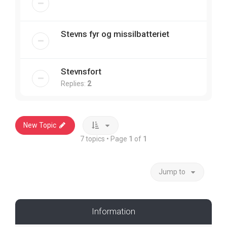
Stevns fyr og missilbatteriet
Stevnsfort
Replies:
2
New Topic
7 topics • Page
1
of
1
Jump to
Information