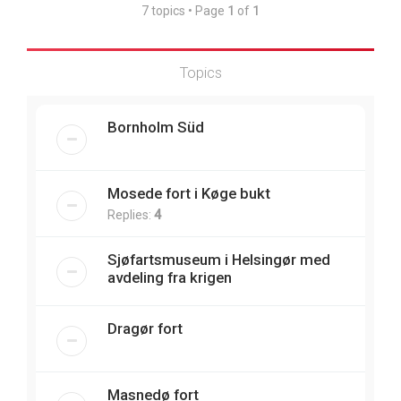
7 topics • Page
1
of
1
Topics
Bornholm Süd
Mosede fort i Køge bukt
Replies:
4
Sjøfartsmuseum i Helsingør med
avdeling fra krigen
Dragør fort
Masnedø fort