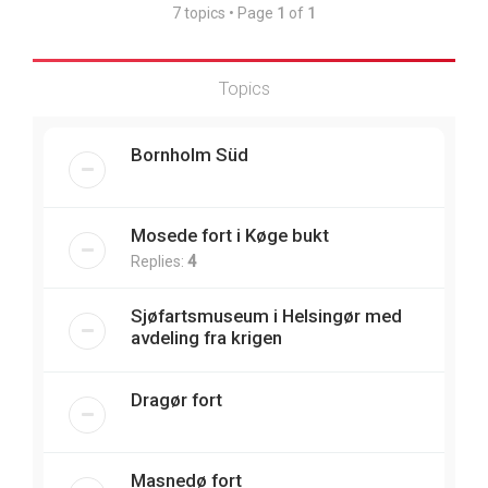
7 topics • Page
1
of
1
Topics
Bornholm Süd
Mosede fort i Køge bukt
Replies:
4
Sjøfartsmuseum i Helsingør med
avdeling fra krigen
Dragør fort
Masnedø fort