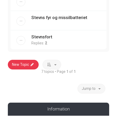
Stevns fyr og missilbatteriet
Stevnsfort
Replies:
2
New Topic
7 topics • Page
1
of
1
Jump to
Information