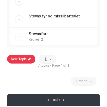
Stevns fyr og missilbatteriet
Stevnsfort
Replies:
2
New Topic
7 topics • Page
1
of
1
Jump to
Information