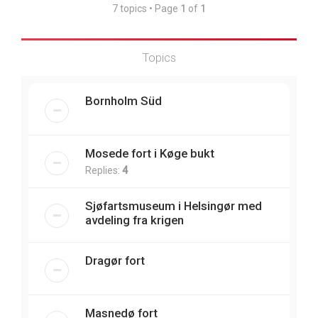
7 topics • Page
1
of
1
Topics
Bornholm Süd
Mosede fort i Køge bukt
Replies:
4
Sjøfartsmuseum i Helsingør med
avdeling fra krigen
Dragør fort
Masnedø fort