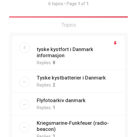
6 topics • Page
1
of
1
Topics
tyske kystfort i Danmark
informasjon
Replies:
8
Tyske kystbatterier i Danmark
Replies:
2
Flyfotoarkiv danmark
Replies:
1
Kriegsmarine-Funkfeuer (radio-
beacon)
Replies:
1