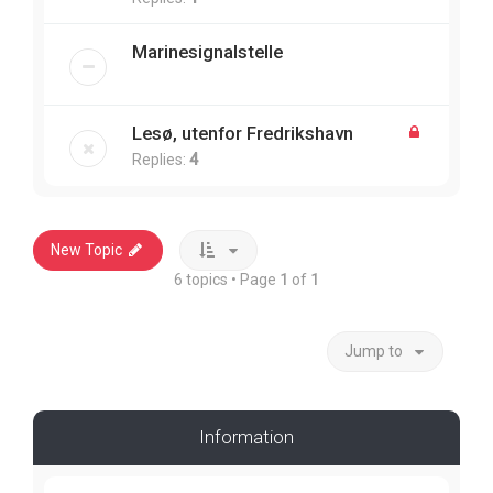
Marinesignalstelle
Lesø, utenfor Fredrikshavn
Replies:
4
New Topic
6 topics • Page
1
of
1
Jump to
Information