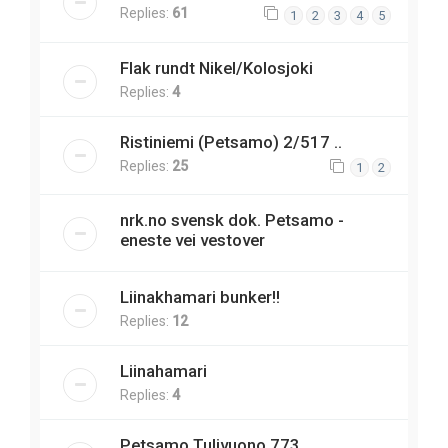
Replies:
61
1
2
3
4
5
Flak rundt Nikel/Kolosjoki
Replies:
4
Ristiniemi (Petsamo) 2/517 ..
Replies:
25
1
2
nrk.no svensk dok. Petsamo -
eneste vei vestover
Liinakhamari bunker!!
Replies:
12
Liinahamari
Replies:
4
Petsamo Tulivuono 773