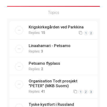
Topics
Krigskirkegården ved Parkkina
Replies:
15
1
2
Linaahamari - Petsamo
Replies:
3
Petsamo flyplass
Replies:
2
Organisation Todt prosjekt
"PETER" (MKB Suomi)
Replies:
41
1
2
3
Tyske kystfort i Russland