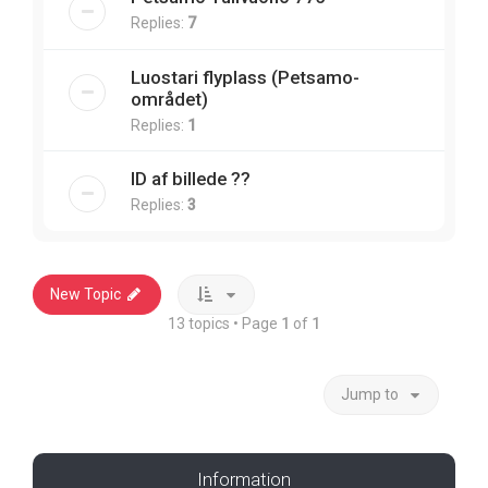
Replies:
7
Luostari flyplass (Petsamo-
området)
Replies:
1
ID af billede ??
Replies:
3
New Topic
13 topics • Page
1
of
1
Jump to
Information