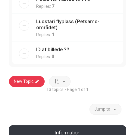
Replies:
7
Luostari flyplass (Petsamo-
området)
Replies:
1
ID af billede ??
Replies:
3
New Topic
13 topics • Page
1
of
1
Jump to
Information