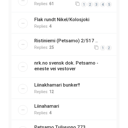
Replies:
61
1
2
3
4
5
Flak rundt Nikel/Kolosjoki
Replies:
4
Ristiniemi (Petsamo) 2/517 ..
Replies:
25
1
2
nrk.no svensk dok. Petsamo -
eneste vei vestover
Liinakhamari bunker!!
Replies:
12
Liinahamari
Replies:
4
Petsamo Tulivuono 773