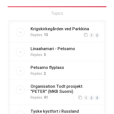
Topics
Krigskirkegården ved Parkkina
Replies:
15
1
2
Linaahamari - Petsamo
Replies:
3
Petsamo flyplass
Replies:
2
Organisation Todt prosjekt
"PETER" (MKB Suomi)
Replies:
41
1
2
3
Tyske kystfort i Russland