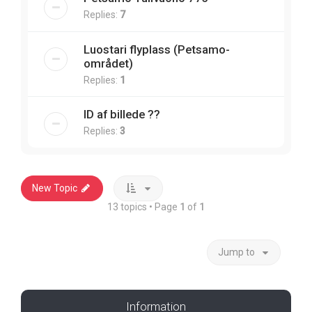
Replies:
7
Luostari flyplass (Petsamo-
området)
Replies:
1
ID af billede ??
Replies:
3
New Topic
13 topics • Page
1
of
1
Jump to
Information