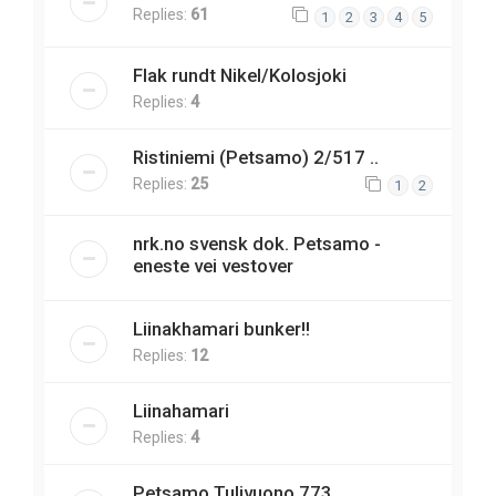
Replies:
61
1
2
3
4
5
Flak rundt Nikel/Kolosjoki
Replies:
4
Ristiniemi (Petsamo) 2/517 ..
Replies:
25
1
2
nrk.no svensk dok. Petsamo -
eneste vei vestover
Liinakhamari bunker!!
Replies:
12
Liinahamari
Replies:
4
Petsamo Tulivuono 773