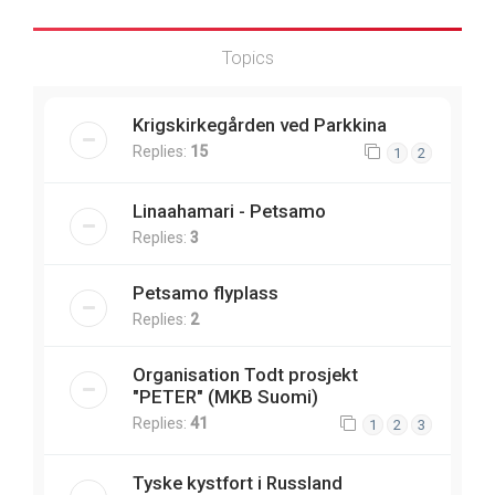
Topics
Krigskirkegården ved Parkkina
Replies:
15
1
2
Linaahamari - Petsamo
Replies:
3
Petsamo flyplass
Replies:
2
Organisation Todt prosjekt
"PETER" (MKB Suomi)
Replies:
41
1
2
3
Tyske kystfort i Russland