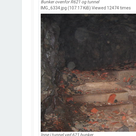
Bunker ovenfor R621 og tunnel
IMG_6334.jpg (107.17 KiB) Viewed 12474 times
Inne i tunnel ved 621 bunker