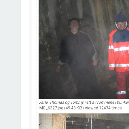
Jarle, Thomas og Tommy i ett av rommene i bunker
IMG_6327.jpg (49.43 KiB) Viewed 12474 times