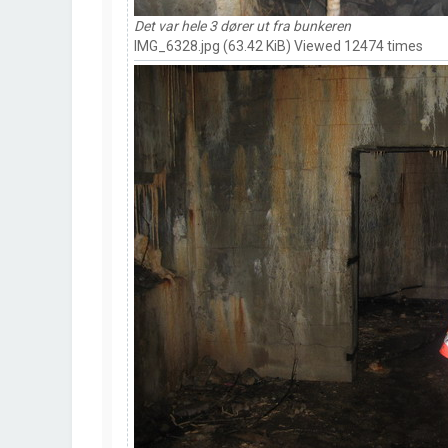
Det var hele 3 dører ut fra bunkeren
IMG_6328.jpg (63.42 KiB) Viewed 12474 times