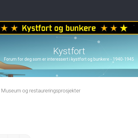
Kystfort
Forum for deg som er interessert i kystfort og bunkere - 1940-1945
Museum og restaureringsprosjekter