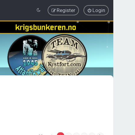
Register
Login