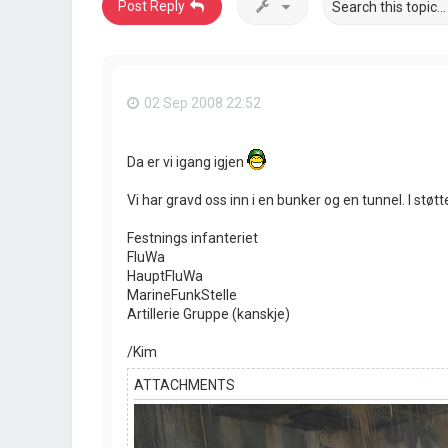
Post Reply
02 Sep 2008 22:52
Da er vi igang igjen
Vi har gravd oss inn i en bunker og en tunnel. I st
Festnings infanteriet
FluWa
HauptFluWa
MarineFunkStelle
Artillerie Gruppe (kanskje)
/Kim
ATTACHMENTS