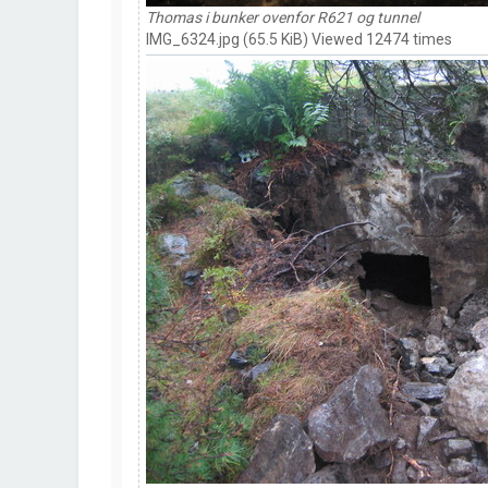
Thomas i bunker ovenfor R621 og tunnel
IMG_6324.jpg (65.5 KiB) Viewed 12474 times