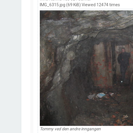
IMG_6315.jpg (69 KiB) Viewed 12474 times
Tommy ved den andre inngangen