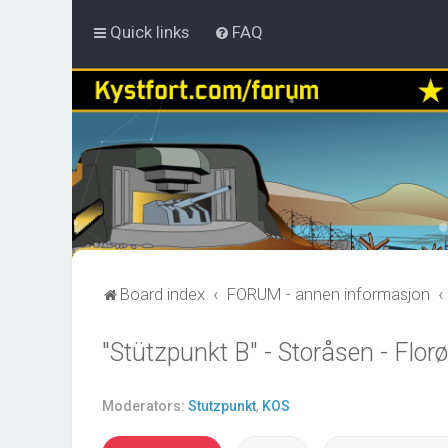
Quick links
FAQ
Board index
FORUM - annen informasjon
"Stützpunkt B" - Storåsen - Florø
Moderators:
Stutzpunkt
,
KOS